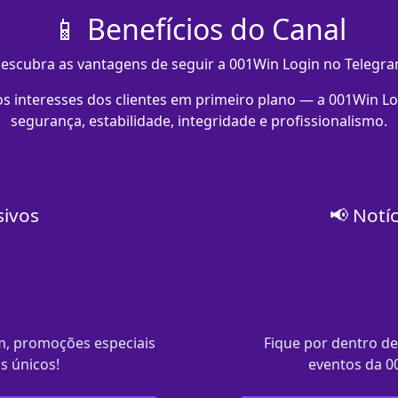
📱 Benefícios do Canal
escubra as vantagens de seguir a 001Win Login no Telegr
 os interesses dos clientes em primeiro plano — a 001Wi
segurança, estabilidade, integridade e profissionalismo.
sivos
📢 Notí
m, promoções especiais
Fique por dentro d
s únicos!
eventos da 0