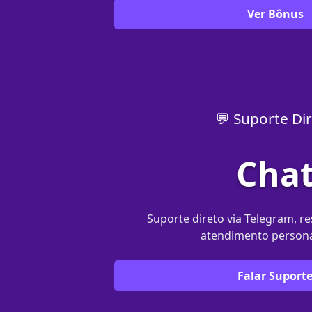
Ver Bônus
💬 Suporte Di
Cha
Suporte direto via Telegram, r
atendimento persona
Falar Suport