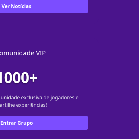
Ver Notícias
Comunidade VIP
1000+
unidade exclusiva de jogadores e
rtilhe experiências!
Entrar Grupo