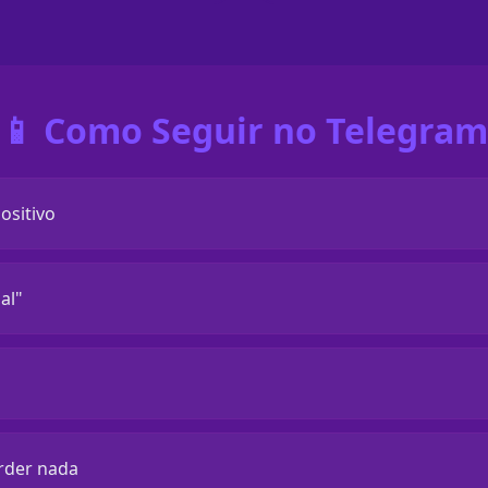
📱 Como Seguir no Telegram
ositivo
al"
erder nada