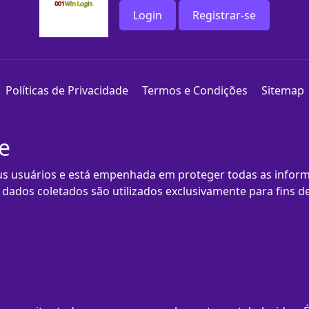
Login
Registrar-se
Políticas de Privacidade
Termos e Condições
Sitemap
de
eus usuários e está empenhada em proteger todas as infor
dados coletados são utilizados exclusivamente para fins d