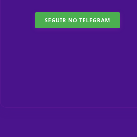
SEGUIR NO TELEGRAM