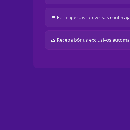
💬 Participe das conversas e interaj
🎁 Receba bônus exclusivos autom