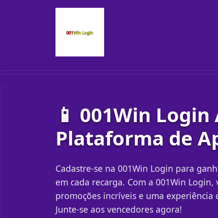
📱 001Win Login
Plataforma de A
Cadastre-se na 001Win Login para ganh
em cada recarga. Com a 001Win Login, 
promoções incríveis e uma experiência d
Junte-se aos vencedores agora!