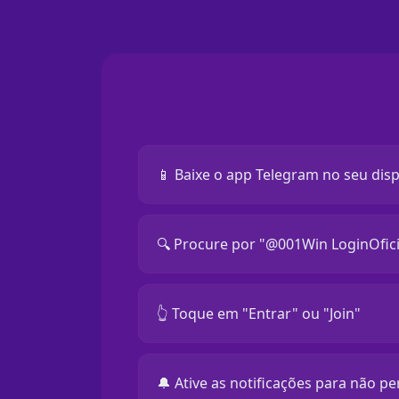
📱 Baixe o app Telegram no seu disp
🔍 Procure por "@001Win LoginOfici
👆 Toque em "Entrar" ou "Join"
🔔 Ative as notificações para não p