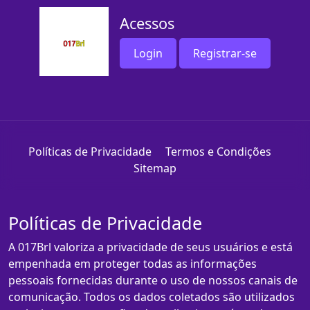
Acessos
Login
Registrar-se
Políticas de Privacidade
Termos e Condições
Sitemap
Políticas de Privacidade
A 017Brl valoriza a privacidade de seus usuários e está
empenhada em proteger todas as informações
pessoais fornecidas durante o uso de nossos canais de
comunicação. Todos os dados coletados são utilizados