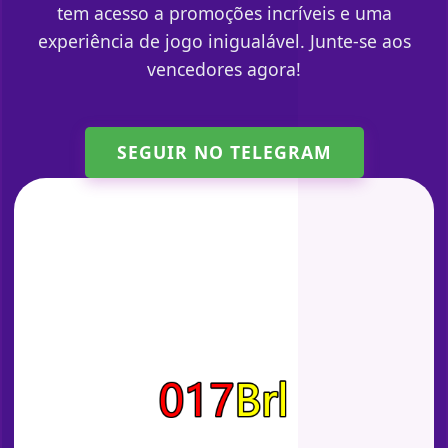
tem acesso a promoções incríveis e uma
experiência de jogo inigualável. Junte-se aos
vencedores agora!
SEGUIR NO TELEGRAM