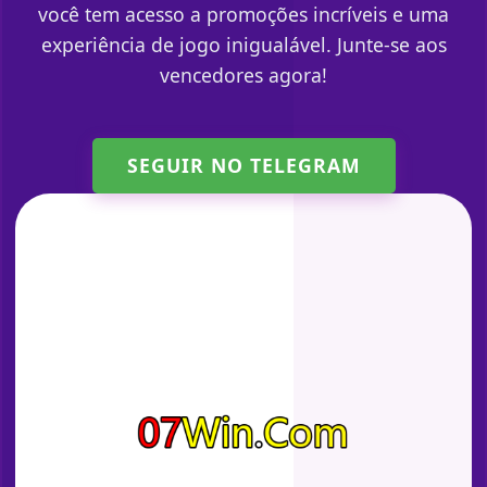
você tem acesso a promoções incríveis e uma
experiência de jogo inigualável. Junte-se aos
vencedores agora!
SEGUIR NO TELEGRAM