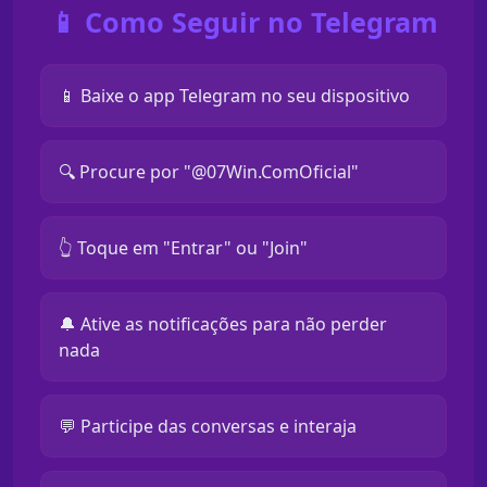
📱 Como Seguir no Telegram
📱 Baixe o app Telegram no seu dispositivo
🔍 Procure por "@07Win.ComOficial"
👆 Toque em "Entrar" ou "Join"
🔔 Ative as notificações para não perder
nada
💬 Participe das conversas e interaja