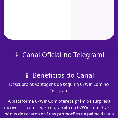
📱 Canal Oficial no Telegram!
📱 Benefícios do Canal
Descubra as vantagens de seguir a 07Win.Com no
Telegram
A plataforma 07Win.Com oferece prêmios surpresa
incríveis — com registro gratuito da 07Win.Com Brasil ,
bônus de recarga e várias promoções na palma da sua