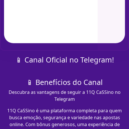
📱 Canal Oficial no Telegram!
📱 Benefícios do Canal
Descubra as vantagens de seguir a 11Q CaSSino no
Telegram
11Q CaSSino é uma plataforma completa para quem
busca emoção, segurança e variedade nas apostas
online. Com bônus generosos, uma experiência de