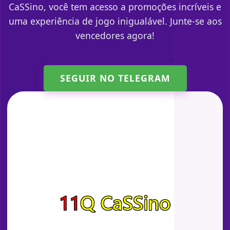
CaSSino, você tem acesso a promoções incríveis e
uma experiência de jogo inigualável. Junte-se aos
vencedores agora!
SEGUIR NO TELEGRAM