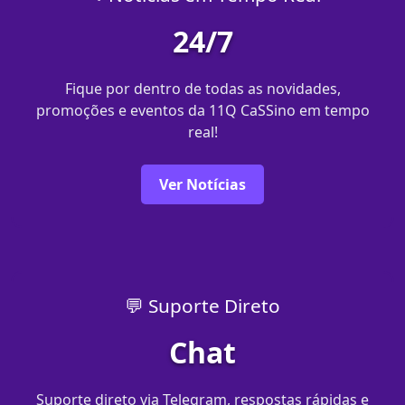
24/7
Fique por dentro de todas as novidades,
promoções e eventos da 11Q CaSSino em tempo
real!
Ver Notícias
💬 Suporte Direto
Chat
Suporte direto via Telegram, respostas rápidas e