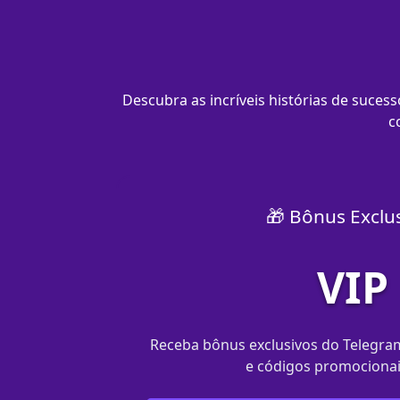
Descubra as incríveis histórias de suce
c
🎁 Bônus Exclu
VIP
Receba bônus exclusivos do Telegra
e códigos promocionai