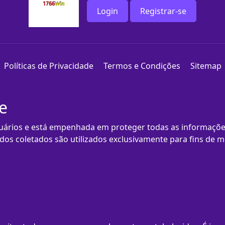
Login
Registrar-se
Políticas de Privacidade
Termos e Condições
Sitemap
de
suários e está empenhada em proteger todas as informaçõe
os coletados são utilizados exclusivamente para fins de m