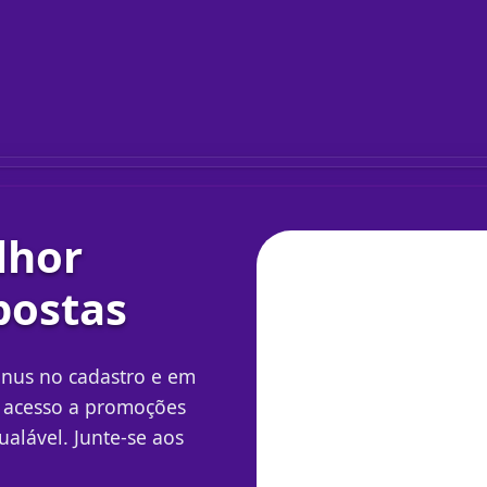
lhor
postas
nus no cadastro e em
 acesso a promoções
ualável. Junte-se aos