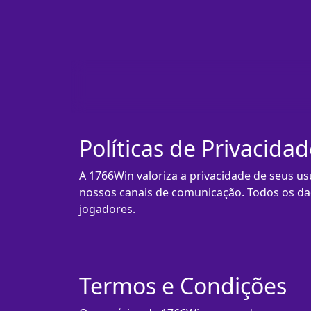
Políticas de Privacida
A 1766Win valoriza a privacidade de seus u
nossos canais de comunicação. Todos os dad
jogadores.
Termos e Condições