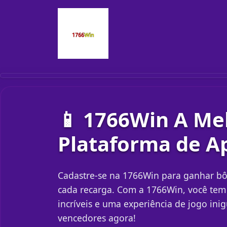
📱 1766Win A Me
Plataforma de A
Cadastre-se na 1766Win para ganhar bô
cada recarga. Com a 1766Win, você tem
incríveis e uma experiência de jogo inig
vencedores agora!