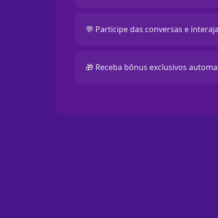
💬 Participe das conversas e interaj
🎁 Receba bônus exclusivos autom