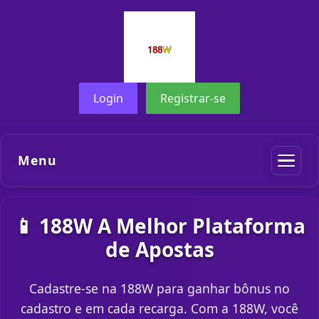
Login
Registrar-se
Menu
📱 188W A Melhor Plataforma
de Apostas
Cadastre-se na 188W para ganhar bônus no
cadastro e em cada recarga. Com a 188W, você