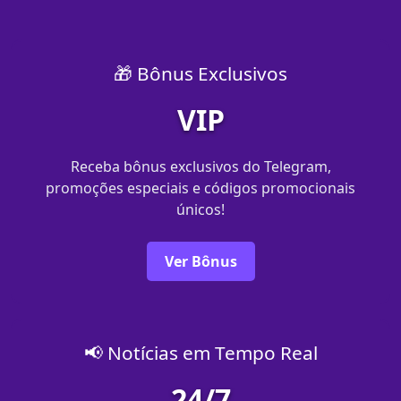
🎁 Bônus Exclusivos
VIP
Receba bônus exclusivos do Telegram,
promoções especiais e códigos promocionais
únicos!
Ver Bônus
📢 Notícias em Tempo Real
24/7