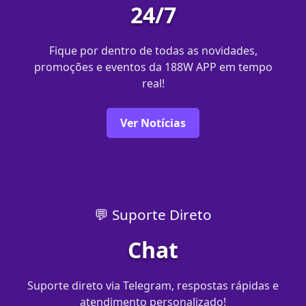
24/7
Fique por dentro de todas as novidades,
promoções e eventos da 188W APP em tempo
real!
Ver Notícias
💬 Suporte Direto
Chat
Suporte direto via Telegram, respostas rápidas e
atendimento personalizado!