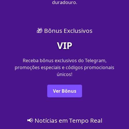
duradouro.
🎁 Bônus Exclusivos
VIP
Receba bônus exclusivos do Telegram,
promoções especiais e códigos promocionais
únicos!
Ver Bônus
📢 Notícias em Tempo Real