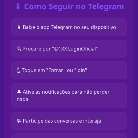
📱 Como Seguir no Telegram
📱 Baixe o app Telegram no seu dispositivo
🔍 Procure por "@1XX LoginOficial"
👆 Toque em "Entrar" ou "Join"
🔔 Ative as notificações para não perder
nada
💬 Participe das conversas e interaja