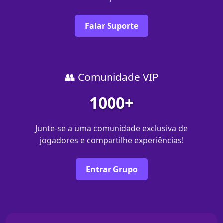
Falar Suporte
👥 Comunidade VIP
1000+
Junte-se a uma comunidade exclusiva de
jogadores e compartilhe experiências!
Entrar Grupo