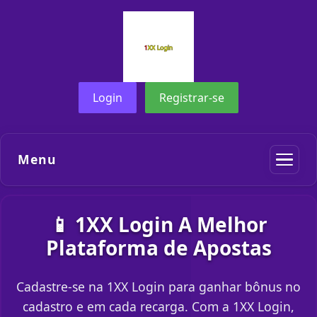
Login
Registrar-se
Menu
📱 1XX Login A Melhor
Plataforma de Apostas
Cadastre-se na 1XX Login para ganhar bônus no
cadastro e em cada recarga. Com a 1XX Login,