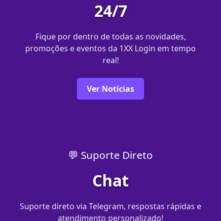
24/7
Fique por dentro de todas as novidades,
promoções e eventos da 1XX Login em tempo
real!
Ver Notícias
💬 Suporte Direto
Chat
Suporte direto via Telegram, respostas rápidas e
atendimento personalizado!