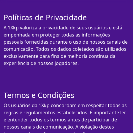
Políticas de Privacidade
A 1Xkp valoriza a privacidade de seus usuários e está
empenhada em proteger todas as informações
pessoais fornecidas durante o uso de nossos canais de
comunicação. Todos os dados coletados são utilizados
exclusivamente para fins de melhoria contínua da
experiência de nossos jogadores.
Termos e Condições
Os usuários da 1Xkp concordam em respeitar todas as
regras e regulamentos estabelecidos. É importante ler
e entender todos os termos antes de participar de
nossos canais de comunicação. A violação destes