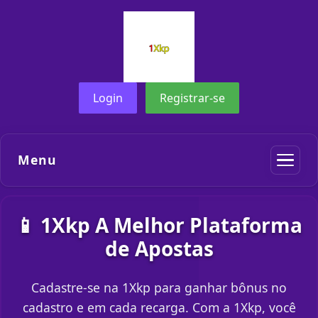
Login
Registrar-se
Menu
📱 1Xkp A Melhor Plataforma
de Apostas
Cadastre-se na 1Xkp para ganhar bônus no
cadastro e em cada recarga. Com a 1Xkp, você