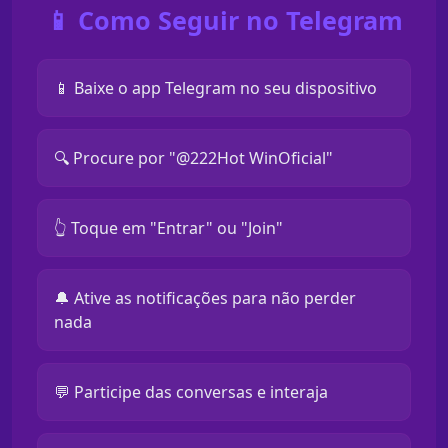
📱 Como Seguir no Telegram
📱 Baixe o app Telegram no seu dispositivo
🔍 Procure por "@222Hot WinOficial"
👆 Toque em "Entrar" ou "Join"
🔔 Ative as notificações para não perder
nada
💬 Participe das conversas e interaja