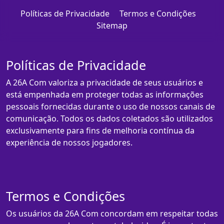
Políticas de Privacidade
Termos e Condições
Sitemap
Políticas de Privacidade
A 26A Com valoriza a privacidade de seus usuários e
está empenhada em proteger todas as informações
pessoais fornecidas durante o uso de nossos canais de
comunicação. Todos os dados coletados são utilizados
exclusivamente para fins de melhoria contínua da
experiência de nossos jogadores.
Termos e Condições
Os usuários da 26A Com concordam em respeitar todas