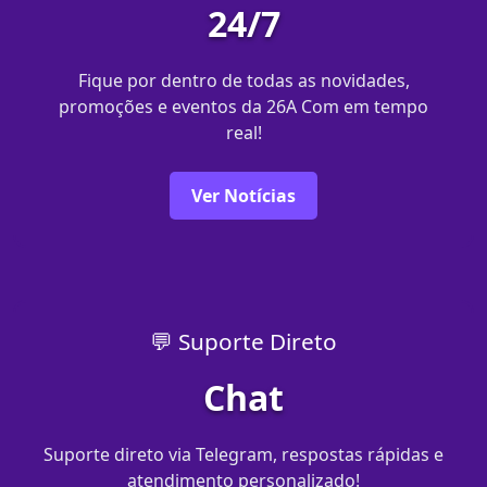
24/7
Fique por dentro de todas as novidades,
promoções e eventos da 26A Com em tempo
real!
Ver Notícias
💬 Suporte Direto
Chat
Suporte direto via Telegram, respostas rápidas e
atendimento personalizado!