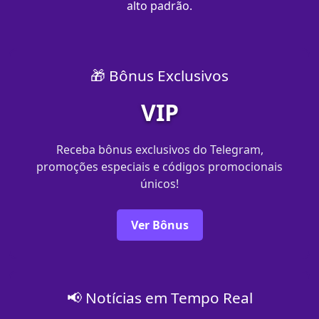
alto padrão.
🎁 Bônus Exclusivos
VIP
Receba bônus exclusivos do Telegram,
promoções especiais e códigos promocionais
únicos!
Ver Bônus
📢 Notícias em Tempo Real