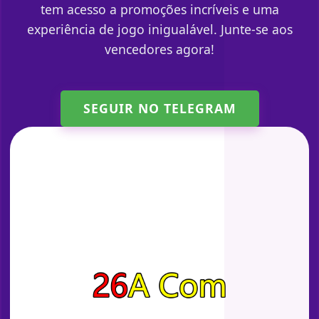
tem acesso a promoções incríveis e uma
experiência de jogo inigualável. Junte-se aos
vencedores agora!
SEGUIR NO TELEGRAM