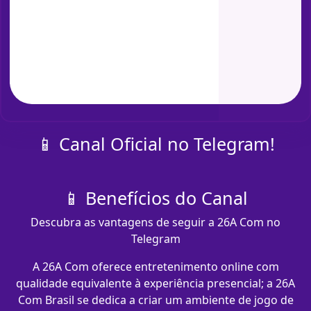
📱 Canal Oficial no Telegram!
📱 Benefícios do Canal
Descubra as vantagens de seguir a 26A Com no
Telegram
A 26A Com oferece entretenimento online com
qualidade equivalente à experiência presencial; a 26A
Com Brasil se dedica a criar um ambiente de jogo de