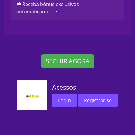
🎁 Receba bônus exclusivos
automaticamente
SEGUIR AGORA
Acessos
Login
Registrar-se