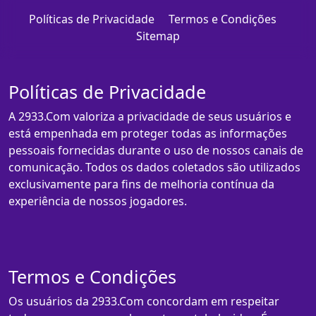
Políticas de Privacidade
Termos e Condições
Sitemap
Políticas de Privacidade
A 2933.Com valoriza a privacidade de seus usuários e
está empenhada em proteger todas as informações
pessoais fornecidas durante o uso de nossos canais de
comunicação. Todos os dados coletados são utilizados
exclusivamente para fins de melhoria contínua da
experiência de nossos jogadores.
Termos e Condições
Os usuários da 2933.Com concordam em respeitar