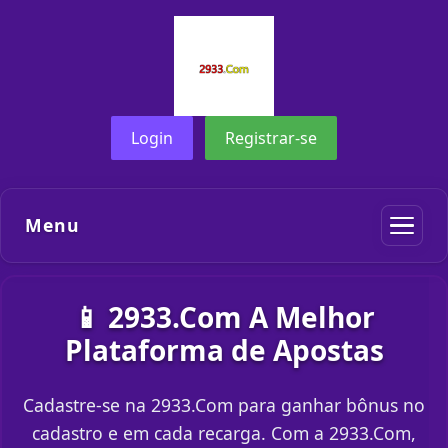
Login
Registrar-se
Menu
📱 2933.Com A Melhor
Plataforma de Apostas
Cadastre-se na 2933.Com para ganhar bônus no
cadastro e em cada recarga. Com a 2933.Com,