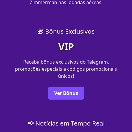
Zimmerman nas jogadas aéreas.
🎁 Bônus Exclusivos
VIP
Receba bônus exclusivos do Telegram,
promoções especiais e códigos promocionais
únicos!
Ver Bônus
📢 Notícias em Tempo Real