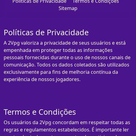
Políticas de Privacidade
Termos e Condições
Sitemap
Políticas de Privacidade
A 2Vpg valoriza a privacidade de seus usuários e está
empenhada em proteger todas as informações
pessoais fornecidas durante o uso de nossos canais de
comunicação. Todos os dados coletados são utilizados
exclusivamente para fins de melhoria contínua da
experiência de nossos jogadores.
Termos e Condições
Os usuários da 2Vpg concordam em respeitar todas as
regras e regulamentos estabelecidos. É importante ler