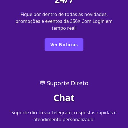
Fique por dentro de todas as novidades,
promoções e eventos da 356X Com Login em
tempo real!
Ver Notícias
💬 Suporte Direto
Chat
Suporte direto via Telegram, respostas rápidas e
atendimento personalizado!