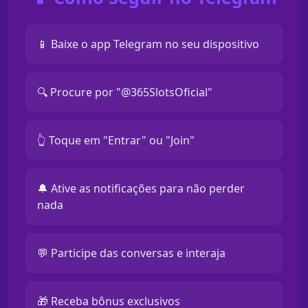
📱 Baixe o app Telegram no seu dispositivo
🔍 Procure por "@365SlotsOficial"
👆 Toque em "Entrar" ou "Join"
🔔 Ative as notificações para não perder
nada
💬 Participe das conversas e interaja
🎁 Receba bônus exclusivos