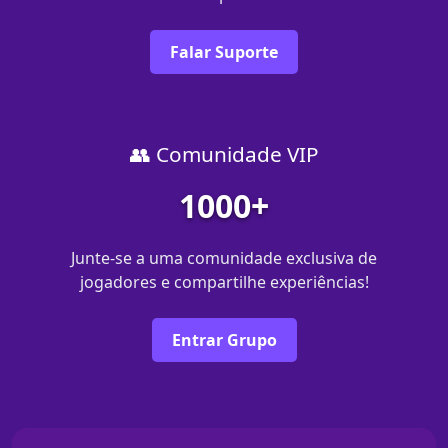
Falar Suporte
👥 Comunidade VIP
1000+
Junte-se a uma comunidade exclusiva de
jogadores e compartilhe experiências!
Entrar Grupo