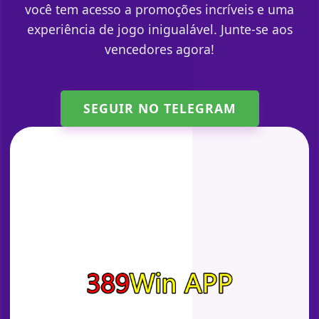
você tem acesso a promoções incríveis e uma
experiência de jogo inigualável. Junte-se aos
vencedores agora!
SEGUIR NO TELEGRAM