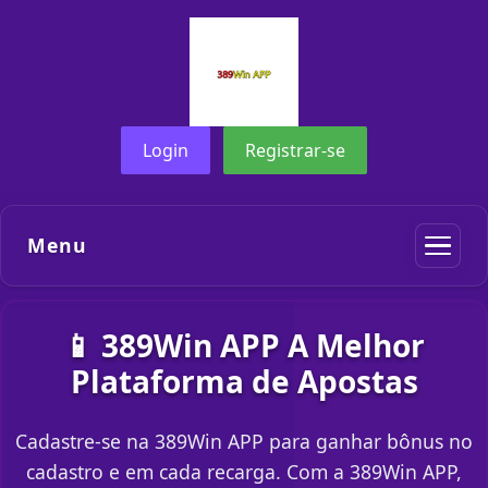
Login
Registrar-se
Menu
📱 389Win APP A Melhor
Plataforma de Apostas
Cadastre-se na 389Win APP para ganhar bônus no
cadastro e em cada recarga. Com a 389Win APP,