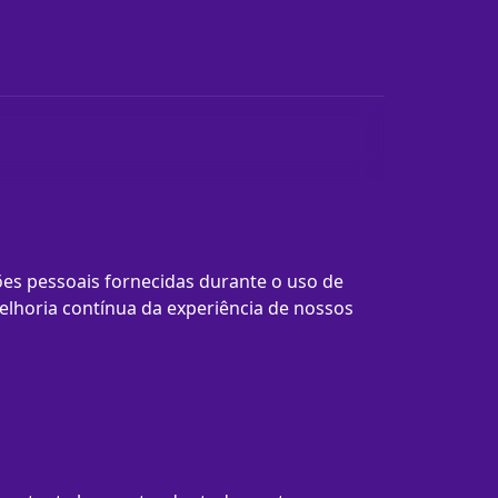
ões pessoais fornecidas durante o uso de
elhoria contínua da experiência de nossos