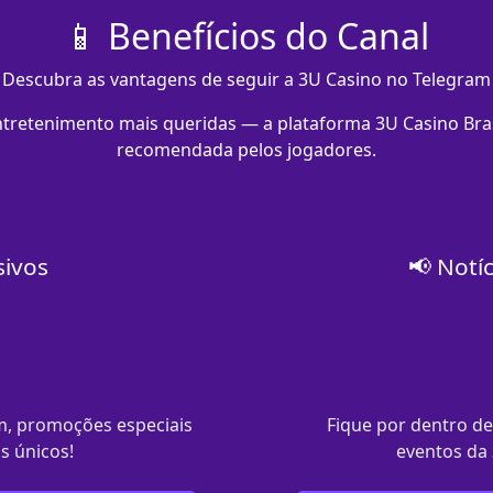
📱 Benefícios do Canal
Descubra as vantagens de seguir a 3U Casino no Telegram
tretenimento mais queridas — a plataforma 3U Casino Bra
recomendada pelos jogadores.
sivos
📢 Notí
m, promoções especiais
Fique por dentro d
s únicos!
eventos da