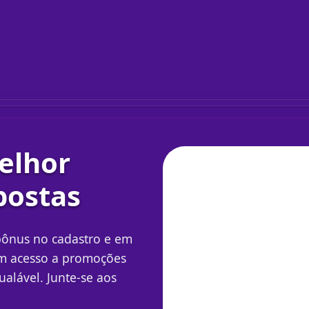
elhor
postas
bônus no cadastro e em
em acesso a promoções
ualável. Junte-se aos