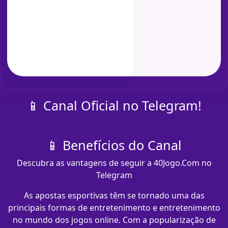
📱 Canal Oficial no Telegram!
📱 Benefícios do Canal
Descubra as vantagens de seguir a 40Jogo.Com no
Telegram
As apostas esportivas têm se tornado uma das
principais formas de entretenimento e entretenimento
no mundo dos jogos online. Com a popularização de