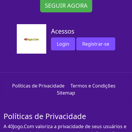
SEGUIR AGORA
Acessos
Login
Registrar-se
Políticas de Privacidade
Termos e Condições
Sitemap
Políticas de Privacidade
A 40Jogo.Com valoriza a privacidade de seus usuários e