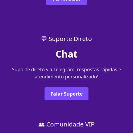
💬 Suporte Direto
Chat
Suporte direto via Telegram, respostas rápidas e
atendimento personalizado!
Falar Suporte
👥 Comunidade VIP