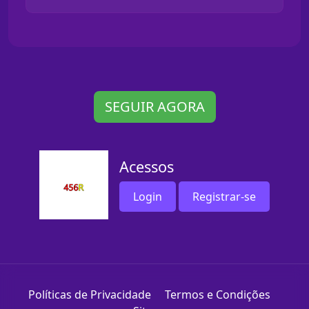
SEGUIR AGORA
Acessos
Login
Registrar-se
Políticas de Privacidade
Termos e Condições