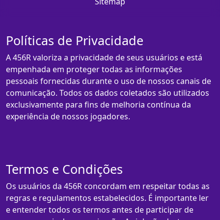
Sitemap
Políticas de Privacidade
A 456R valoriza a privacidade de seus usuários e está
empenhada em proteger todas as informações
pessoais fornecidas durante o uso de nossos canais de
comunicação. Todos os dados coletados são utilizados
exclusivamente para fins de melhoria contínua da
experiência de nossos jogadores.
Termos e Condições
Os usuários da 456R concordam em respeitar todas as
regras e regulamentos estabelecidos. É importante ler
e entender todos os termos antes de participar de