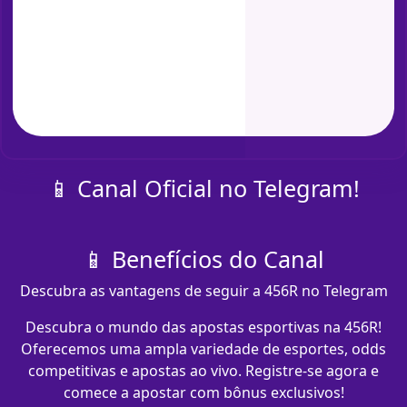
📱 Canal Oficial no Telegram!
📱 Benefícios do Canal
Descubra as vantagens de seguir a 456R no Telegram
Descubra o mundo das apostas esportivas na 456R!
Oferecemos uma ampla variedade de esportes, odds
competitivas e apostas ao vivo. Registre-se agora e
comece a apostar com bônus exclusivos!