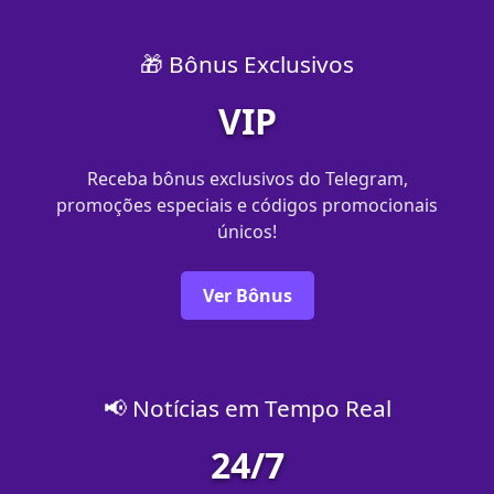
🎁 Bônus Exclusivos
VIP
Receba bônus exclusivos do Telegram,
promoções especiais e códigos promocionais
únicos!
Ver Bônus
📢 Notícias em Tempo Real
24/7