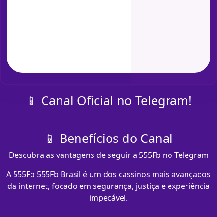
📱 Canal Oficial no Telegram!
📱 Benefícios do Canal
Descubra as vantagens de seguir a 555Fb no Telegram
A 555Fb 555Fb Brasil é um dos cassinos mais avançados
da internet, focado em segurança, justiça e experiência
impecável.