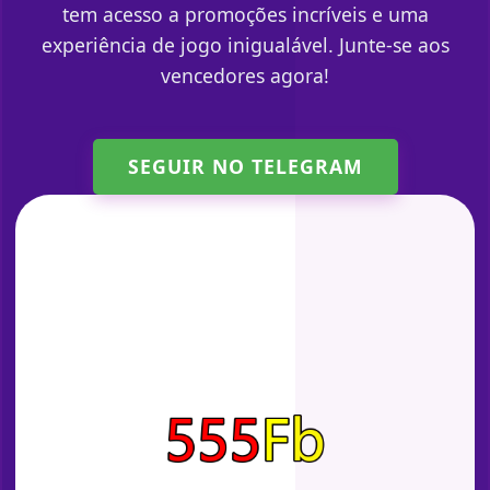
tem acesso a promoções incríveis e uma
experiência de jogo inigualável. Junte-se aos
vencedores agora!
SEGUIR NO TELEGRAM