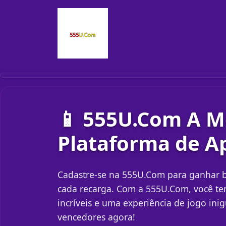
📱 555U.Com A M
Plataforma de A
Cadastre-se na 555U.Com para ganhar 
cada recarga. Com a 555U.Com, você t
incríveis e uma experiência de jogo inig
vencedores agora!