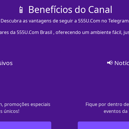
📱 Benefícios do Canal
Descubra as vantagens de seguir a 555U.Com no Telegram
es da 555U.Com Brasil , oferecendo um ambiente fácil, jus
sivos
📢 Notí
m, promoções especiais
Fique por dentro d
s únicos!
eventos da