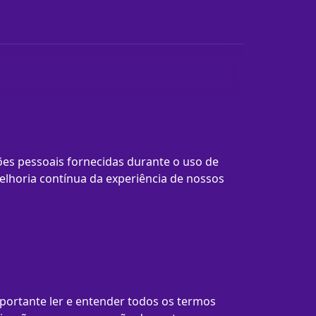
es pessoais fornecidas durante o uso de
elhoria contínua da experiência de nossos
portante ler e entender todos os termos