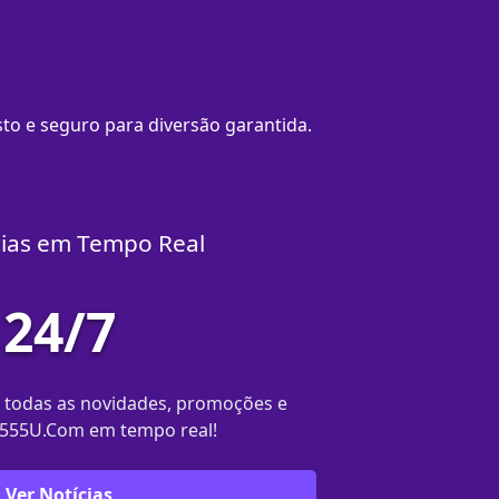
to e seguro para diversão garantida.
cias em Tempo Real
24/7
e todas as novidades, promoções e
 555U.Com em tempo real!
Ver Notícias