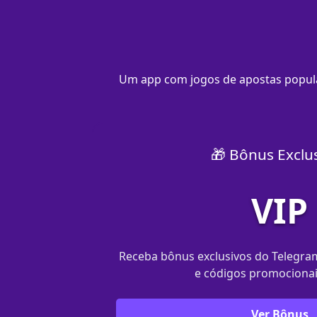
Um app com jogos de apostas popular
🎁 Bônus Exclu
VIP
Receba bônus exclusivos do Telegra
e códigos promocionai
Ver Bônus