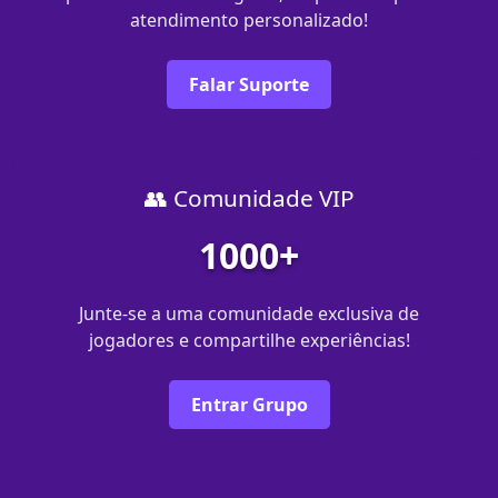
atendimento personalizado!
Falar Suporte
👥 Comunidade VIP
1000+
Junte-se a uma comunidade exclusiva de
jogadores e compartilhe experiências!
Entrar Grupo