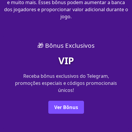
e muito mais. Esses bônus podem aumentar a banca
dos jogadores e proporcionar valor adicional durante o
jogo.
🎁 Bônus Exclusivos
VIP
Receba bônus exclusivos do Telegram,
promoções especiais e códigos promocionais
únicos!
Ver Bônus