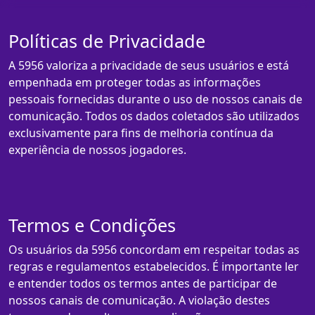
Políticas de Privacidade
A 5956 valoriza a privacidade de seus usuários e está
empenhada em proteger todas as informações
pessoais fornecidas durante o uso de nossos canais de
comunicação. Todos os dados coletados são utilizados
exclusivamente para fins de melhoria contínua da
experiência de nossos jogadores.
Termos e Condições
Os usuários da 5956 concordam em respeitar todas as
regras e regulamentos estabelecidos. É importante ler
e entender todos os termos antes de participar de
nossos canais de comunicação. A violação destes