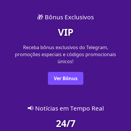
🎁 Bônus Exclusivos
VIP
Receba bônus exclusivos do Telegram,
promoções especiais e códigos promocionais
únicos!
Ver Bônus
📢 Notícias em Tempo Real
24/7