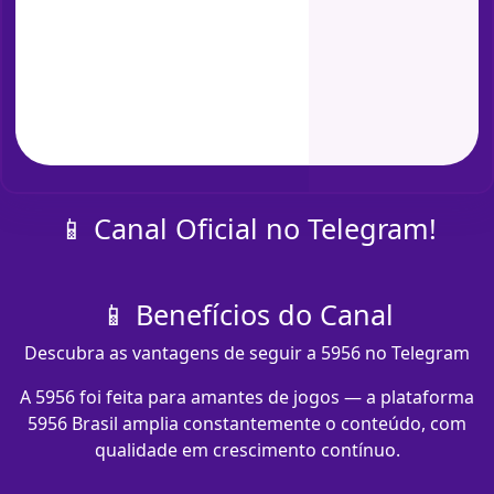
📱 Canal Oficial no Telegram!
📱 Benefícios do Canal
Descubra as vantagens de seguir a 5956 no Telegram
A 5956 foi feita para amantes de jogos — a plataforma
5956 Brasil amplia constantemente o conteúdo, com
qualidade em crescimento contínuo.