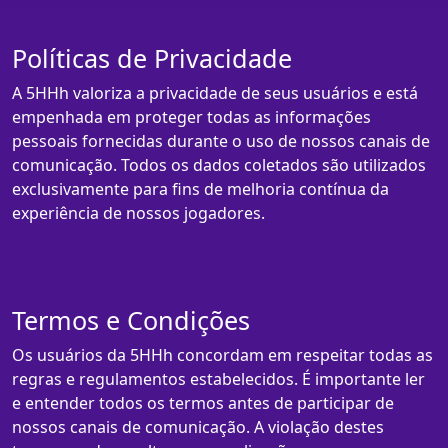
Políticas de Privacidade
A 5HHh valoriza a privacidade de seus usuários e está
empenhada em proteger todas as informações
pessoais fornecidas durante o uso de nossos canais de
comunicação. Todos os dados coletados são utilizados
exclusivamente para fins de melhoria contínua da
experiência de nossos jogadores.
Termos e Condições
Os usuários da 5HHh concordam em respeitar todas as
regras e regulamentos estabelecidos. É importante ler
e entender todos os termos antes de participar de
nossos canais de comunicação. A violação destes