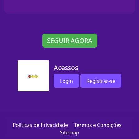
SEGUIR AGORA
Acessos
Login
Registrar-se
Políticas de Privacidade
Termos e Condições
Sitemap