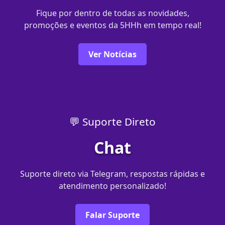
Fique por dentro de todas as novidades,
promoções e eventos da 5HHh em tempo real!
Ver Notícias
💬 Suporte Direto
Chat
Suporte direto via Telegram, respostas rápidas e
atendimento personalizado!
Falar Suporte