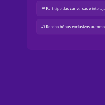
💬 Participe das conversas e interaj
🎁 Receba bônus exclusivos autom