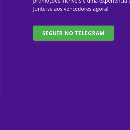
promoções incríveis e uma experiência d
Junte-se aos vencedores agora!
SEGUIR NO TELEGRAM