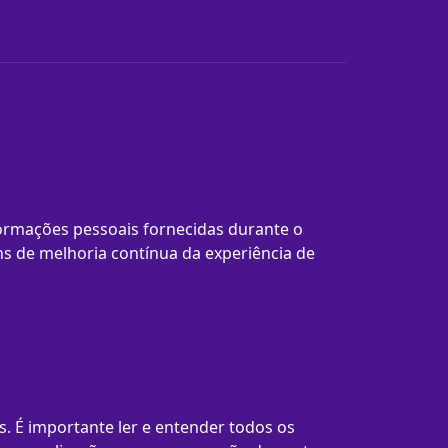
formações pessoais fornecidas durante o
ns de melhoria contínua da experiência de
. É importante ler e entender todos os