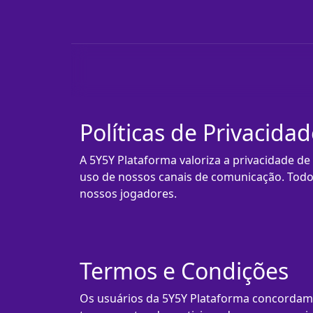
Políticas de Privacida
A 5Y5Y Plataforma valoriza a privacidade d
uso de nossos canais de comunicação. Todos
nossos jogadores.
Termos e Condições
Os usuários da 5Y5Y Plataforma concordam e