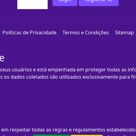
Políticas de Privacidade
Termos e Condições
Sitemap
de
e seus usuários e está empenhada em proteger todas as in
 os dados coletados são utilizados exclusivamente para fi
m respeitar todas as regras e regulamentos estabelecidos