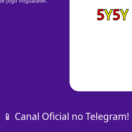
e jogo inigualável.
📱 Canal Oficial no Telegram!