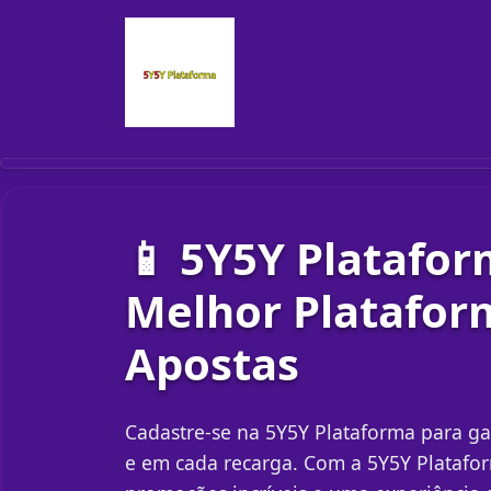
📱 5Y5Y Platafor
Melhor Platafor
Apostas
Cadastre-se na 5Y5Y Plataforma para g
e em cada recarga. Com a 5Y5Y Platafor