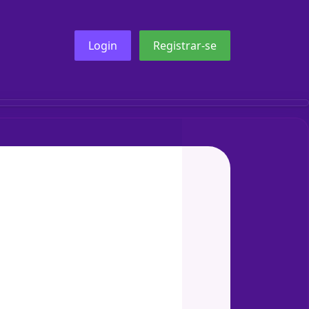
Login
Registrar-se