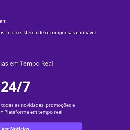
ram
rasil e um sistema de recompensas confiável.
cias em Tempo Real
24/7
e todas as novidades, promoções e
5Y Plataforma em tempo real!
Ver Notícias