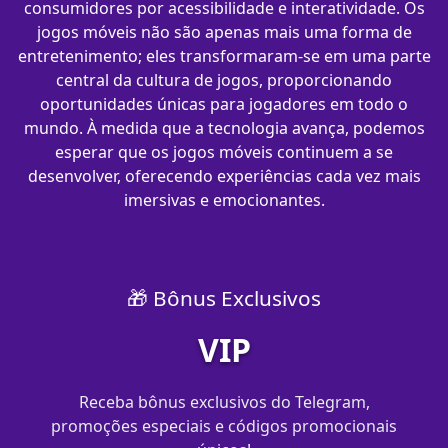
consumidores por acessibilidade e interatividade. Os
jogos móveis não são apenas mais uma forma de
entretenimento; eles transformaram-se em uma parte
central da cultura de jogos, proporcionando
oportunidades únicas para jogadores em todo o
mundo. À medida que a tecnologia avança, podemos
esperar que os jogos móveis continuem a se
desenvolver, oferecendo experiências cada vez mais
imersivas e emocionantes.
🎁 Bônus Exclusivos
VIP
Receba bônus exclusivos do Telegram,
promoções especiais e códigos promocionais