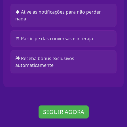
🔔 Ative as notificações para não perder
nada
💬 Participe das conversas e interaja
🎁 Receba bônus exclusivos
automaticamente
SEGUIR AGORA