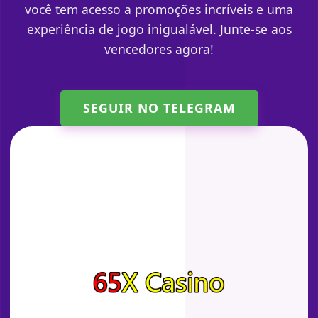
você tem acesso a promoções incríveis e uma
experiência de jogo inigualável. Junte-se aos
vencedores agora!
SEGUIR NO TELEGRAM