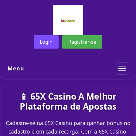
Login
Registrar-se
Menu
📱 65X Casino A Melhor
Plataforma de Apostas
Cadastre-se na 65X Casino para ganhar bônus no
cadastro e em cada recarga. Com a 65X Casino,