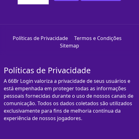
Políticas de Privacidade
Termos e Condições
Sitemap
Políticas de Privacidade
A 66Br Login valoriza a privacidade de seus usuários e
está empenhada em proteger todas as informações
pessoais fornecidas durante o uso de nossos canais de
comunicação. Todos os dados coletados são utilizados
exclusivamente para fins de melhoria contínua da
experiência de nossos jogadores.