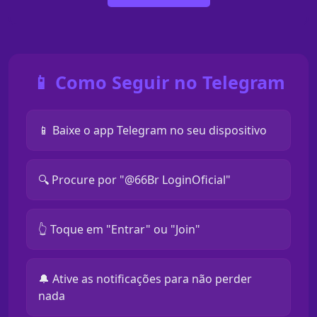
📱 Como Seguir no Telegram
📱 Baixe o app Telegram no seu dispositivo
🔍 Procure por "@66Br LoginOficial"
👆 Toque em "Entrar" ou "Join"
🔔 Ative as notificações para não perder
nada