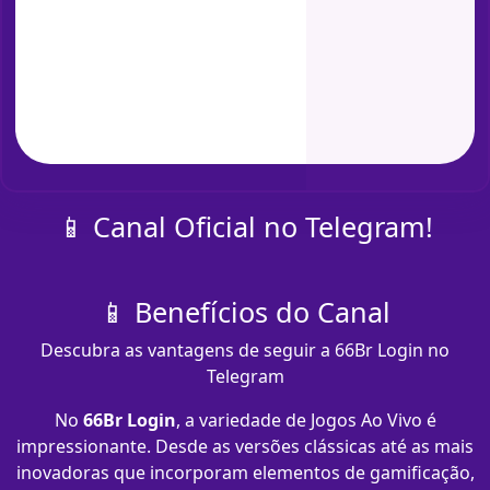
📱 Canal Oficial no Telegram!
📱 Benefícios do Canal
Descubra as vantagens de seguir a 66Br Login no
Telegram
No
66Br Login
, a variedade de Jogos Ao Vivo é
impressionante. Desde as versões clássicas até as mais
inovadoras que incorporam elementos de gamificação,