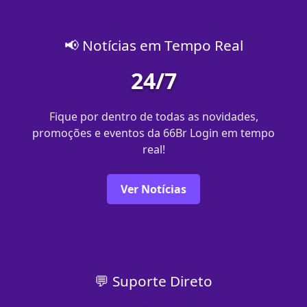
📢 Notícias em Tempo Real
24/7
Fique por dentro de todas as novidades,
promoções e eventos da 66Br Login em tempo
real!
Ver Notícias
💬 Suporte Direto