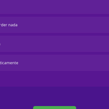
erder nada
a
aticamente