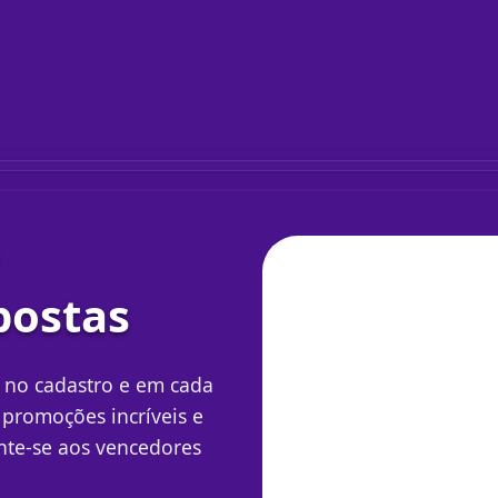
postas
 no cadastro e em cada
 promoções incríveis e
unte-se aos vencedores