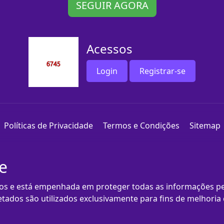
SEGUIR AGORA
Acessos
Login
Registrar-se
Políticas de Privacidade
Termos e Condições
Sitemap
de
rios e está empenhada em proteger todas as informações p
tados são utilizados exclusivamente para fins de melhoria