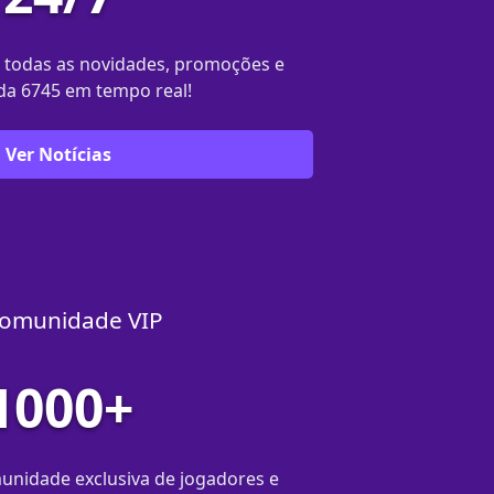
e todas as novidades, promoções e
da 6745 em tempo real!
Ver Notícias
Comunidade VIP
1000+
unidade exclusiva de jogadores e