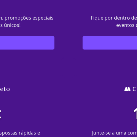
m, promoções especiais
Fique por dentro d
s únicos!
eventos 
reto
👥 
t
espostas rápidas e
Junte-se a uma com