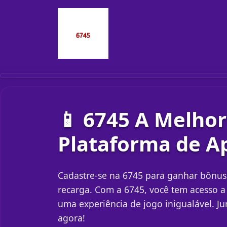
📱 6745 A Melhor
Plataforma de A
Cadastre-se na 6745 para ganhar bônus
recarga. Com a 6745, você tem acesso a
uma experiência de jogo inigualável. J
agora!