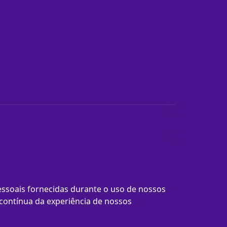
essoais fornecidas durante o uso de nossos
 contínua da experiência de nossos