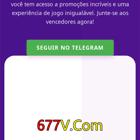
você tem acesso a promoções incríveis e uma
experiência de jogo inigualável. Junte-se aos
vencedores agora!
SEGUIR NO TELEGRAM