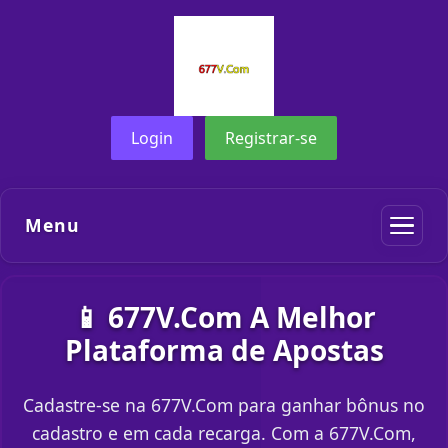
Login
Registrar-se
Menu
📱 677V.Com A Melhor
Plataforma de Apostas
Cadastre-se na 677V.Com para ganhar bônus no
cadastro e em cada recarga. Com a 677V.Com,