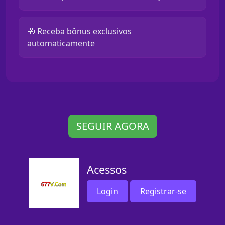
🎁 Receba bônus exclusivos
automaticamente
SEGUIR AGORA
Acessos
Login
Registrar-se