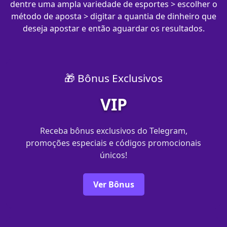
dentre uma ampla variedade de esportes > escolher o
método de aposta > digitar a quantia de dinheiro que
deseja apostar e então aguardar os resultados.
🎁 Bônus Exclusivos
VIP
Receba bônus exclusivos do Telegram,
promoções especiais e códigos promocionais
únicos!
Ver Bônus