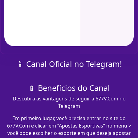
📱 Canal Oficial no Telegram!
📱 Benefícios do Canal
Descubra as vantagens de seguir a 677V.Com no
Telegram
Em primeiro lugar, você precisa entrar no site do
677V.Com e clicar em “Apostas Esportivas” no menu >
você pode escolher o esporte em que deseja apostar