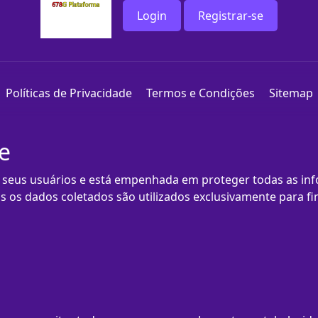
Login
Registrar-se
Políticas de Privacidade
Termos e Condições
Sitemap
de
e seus usuários e está empenhada em proteger todas as in
 os dados coletados são utilizados exclusivamente para fi