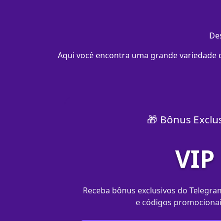
De
Aqui você encontra uma grande variedade de
🎁 Bônus Exclu
VIP
Receba bônus exclusivos do Telegra
e códigos promocionai