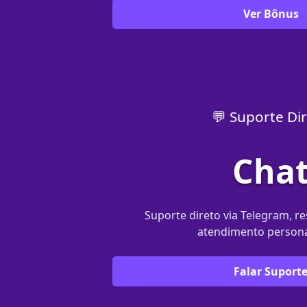
Ver Bônus
💬 Suporte Di
Cha
Suporte direto via Telegram, r
atendimento persona
Falar Suport