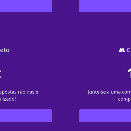
reto
👥 
t
espostas rápidas e
Junte-se a uma com
lizado!
compa
e