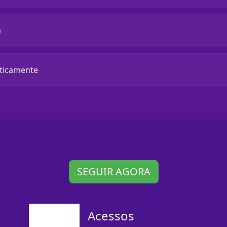
a
aticamente
SEGUIR AGORA
Acessos