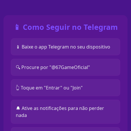
📱 Como Seguir no Telegram
📱 Baixe o app Telegram no seu dispositivo
🔍 Procure por "@67GameOficial"
👆 Toque em "Entrar" ou "Join"
🔔 Ative as notificações para não perder
nada