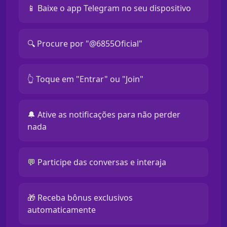
📱 Baixe o app Telegram no seu dispositivo
🔍 Procure por "@6855Oficial"
👆 Toque em "Entrar" ou "Join"
🔔 Ative as notificações para não perder
nada
💬 Participe das conversas e interaja
🎁 Receba bônus exclusivos
automaticamente