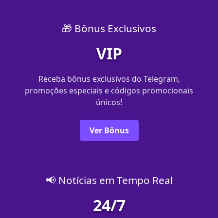
🎁 Bônus Exclusivos
VIP
Receba bônus exclusivos do Telegram,
promoções especiais e códigos promocionais
únicos!
Ver Bônus
📢 Notícias em Tempo Real
24/7