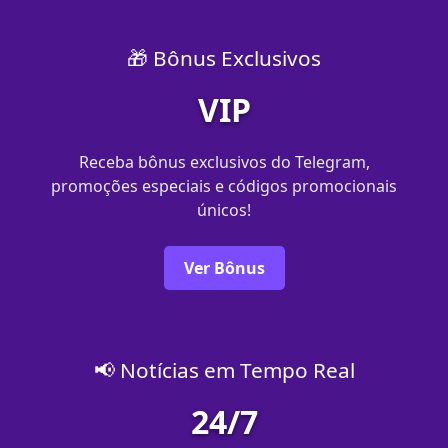
🎁 Bônus Exclusivos
VIP
Receba bônus exclusivos do Telegram,
promoções especiais e códigos promocionais
únicos!
Ver Bônus
📢 Notícias em Tempo Real
24/7