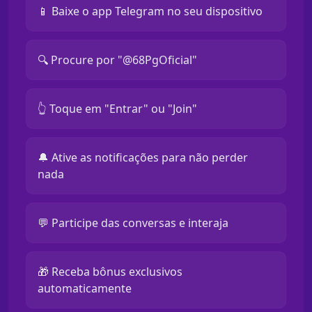
📱 Baixe o app Telegram no seu dispositivo
🔍 Procure por "@68PgOficial"
👆 Toque em "Entrar" ou "Join"
🔔 Ative as notificações para não perder
nada
💬 Participe das conversas e interaja
🎁 Receba bônus exclusivos
automaticamente