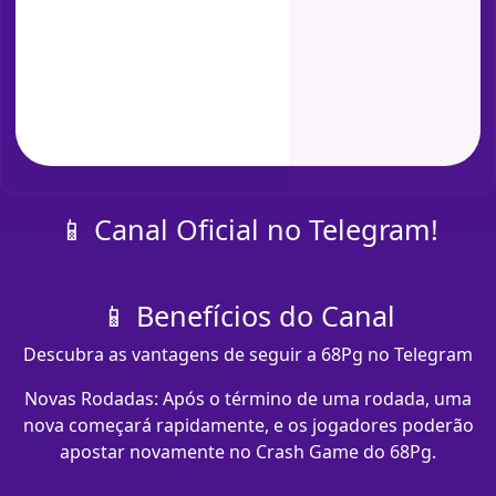
📱 Canal Oficial no Telegram!
📱 Benefícios do Canal
Descubra as vantagens de seguir a 68Pg no Telegram
Novas Rodadas: Após o término de uma rodada, uma
nova começará rapidamente, e os jogadores poderão
apostar novamente no Crash Game do 68Pg.