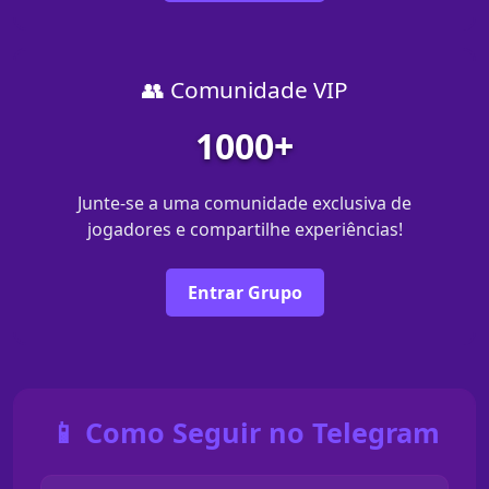
👥 Comunidade VIP
1000+
Junte-se a uma comunidade exclusiva de
jogadores e compartilhe experiências!
Entrar Grupo
📱 Como Seguir no Telegram