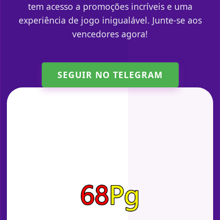
tem acesso a promoções incríveis e uma
experiência de jogo inigualável. Junte-se aos
vencedores agora!
SEGUIR NO TELEGRAM