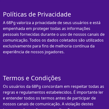
Políticas de Privacidade
A 68Pg valoriza a privacidade de seus usuários e está
empenhada em proteger todas as informações
pessoais fornecidas durante o uso de nossos canais de
comunicação. Todos os dados coletados são utilizados
exclusivamente para fins de melhoria contínua da
experiência de nossos jogadores.
Termos e Condições
Os usuários da 68Pg concordam em respeitar todas as
regras e regulamentos estabelecidos. É importante ler
e entender todos os termos antes de participar de
nossos canais de comunicação. A violação destes