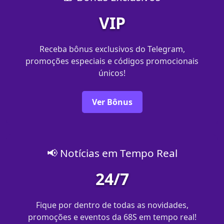
VIP
Receba bônus exclusivos do Telegram,
promoções especiais e códigos promocionais
únicos!
Ver Bônus
📢 Notícias em Tempo Real
24/7
Fique por dentro de todas as novidades,
promoções e eventos da 68S em tempo real!