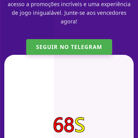
acesso a promoções incríveis e uma experiência
de jogo inigualável. Junte-se aos vencedores
agora!
SEGUIR NO TELEGRAM