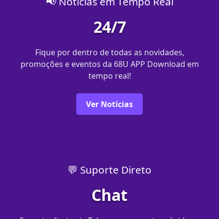
📢 Notícias em Tempo Real
24/7
Fique por dentro de todas as novidades,
promoções e eventos da 68U APP Download em
tempo real!
Ver Notícias
💬 Suporte Direto
Chat