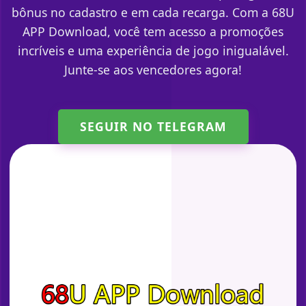
bônus no cadastro e em cada recarga. Com a 68U
APP Download, você tem acesso a promoções
incríveis e uma experiência de jogo inigualável.
Junte-se aos vencedores agora!
SEGUIR NO TELEGRAM