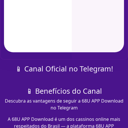
📱 Canal Oficial no Telegram!
📱 Benefícios do Canal
Descubra as vantagens de seguir a 68U APP Download
no Telegram
A 68U APP Download é um dos cassinos online mais
respeitados do Brasil — a plataforma 68U APP