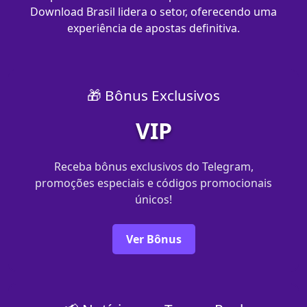
Download Brasil lidera o setor, oferecendo uma
experiência de apostas definitiva.
🎁 Bônus Exclusivos
VIP
Receba bônus exclusivos do Telegram,
promoções especiais e códigos promocionais
únicos!
Ver Bônus