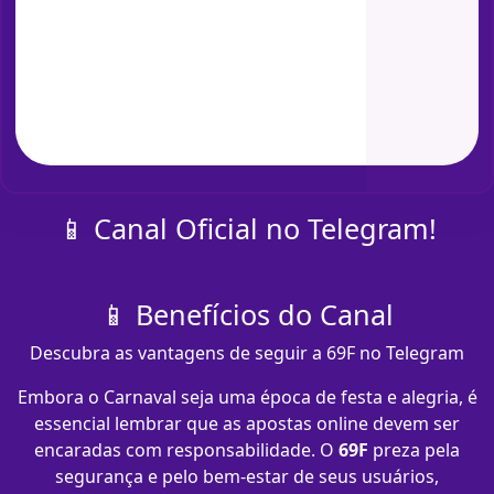
📱 Canal Oficial no Telegram!
📱 Benefícios do Canal
Descubra as vantagens de seguir a 69F no Telegram
Embora o Carnaval seja uma época de festa e alegria, é
essencial lembrar que as apostas online devem ser
encaradas com responsabilidade. O
69F
preza pela
segurança e pelo bem-estar de seus usuários,