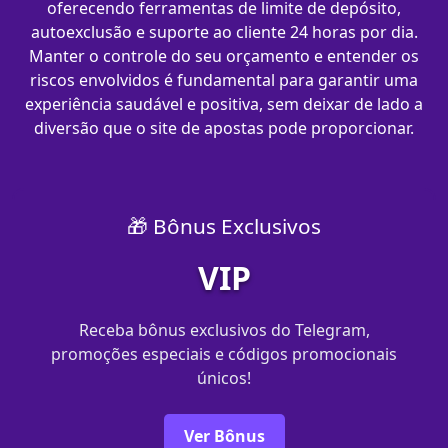
oferecendo ferramentas de limite de depósito,
autoexclusão e suporte ao cliente 24 horas por dia.
Manter o controle do seu orçamento e entender os
riscos envolvidos é fundamental para garantir uma
experiência saudável e positiva, sem deixar de lado a
diversão que o site de apostas pode proporcionar.
🎁 Bônus Exclusivos
VIP
Receba bônus exclusivos do Telegram,
promoções especiais e códigos promocionais
únicos!
Ver Bônus