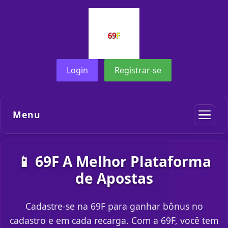
Login
Registrar-se
Menu
📱 69F A Melhor Plataforma
de Apostas
Cadastre-se na 69F para ganhar bônus no
cadastro e em cada recarga. Com a 69F, você tem