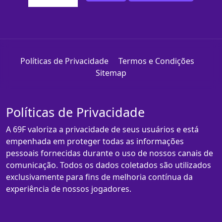
Políticas de Privacidade
Termos e Condições
Sitemap
Políticas de Privacidade
A 69F valoriza a privacidade de seus usuários e está
empenhada em proteger todas as informações
pessoais fornecidas durante o uso de nossos canais de
comunicação. Todos os dados coletados são utilizados
exclusivamente para fins de melhoria contínua da
experiência de nossos jogadores.