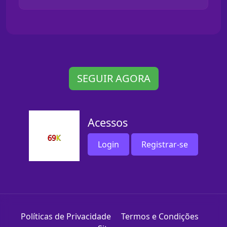
SEGUIR AGORA
Acessos
Login
Registrar-se
Políticas de Privacidade
Termos e Condições