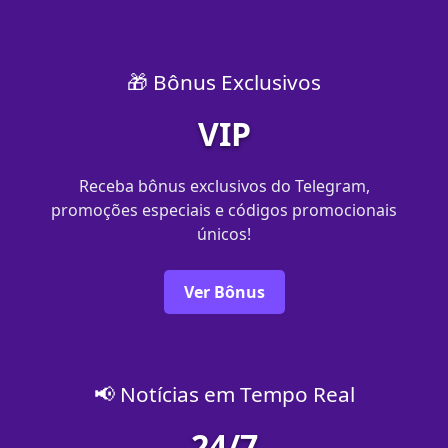
🎁 Bônus Exclusivos
VIP
Receba bônus exclusivos do Telegram,
promoções especiais e códigos promocionais
únicos!
Ver Bônus
📢 Notícias em Tempo Real
24/7