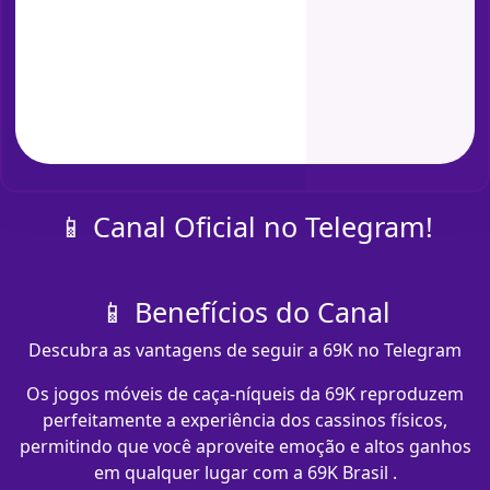
📱 Canal Oficial no Telegram!
📱 Benefícios do Canal
Descubra as vantagens de seguir a 69K no Telegram
Os jogos móveis de caça-níqueis da 69K reproduzem
perfeitamente a experiência dos cassinos físicos,
permitindo que você aproveite emoção e altos ganhos
em qualquer lugar com a 69K Brasil .