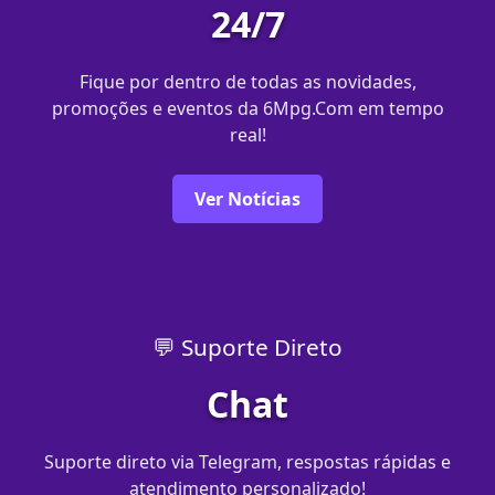
24/7
Fique por dentro de todas as novidades,
promoções e eventos da 6Mpg.Com em tempo
real!
Ver Notícias
💬 Suporte Direto
Chat
Suporte direto via Telegram, respostas rápidas e
atendimento personalizado!