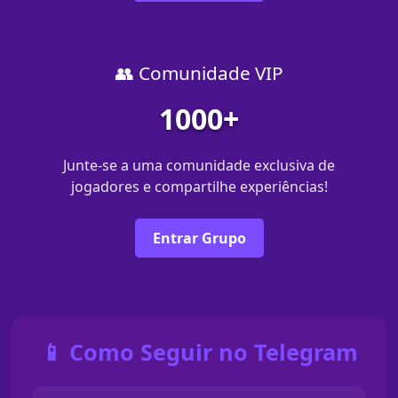
👥 Comunidade VIP
1000+
Junte-se a uma comunidade exclusiva de
jogadores e compartilhe experiências!
Entrar Grupo
📱 Como Seguir no Telegram