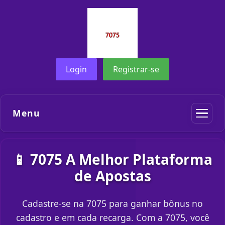
Login
Registrar-se
Menu
📱 7075 A Melhor Plataforma
de Apostas
Cadastre-se na 7075 para ganhar bônus no
cadastro e em cada recarga. Com a 7075, você