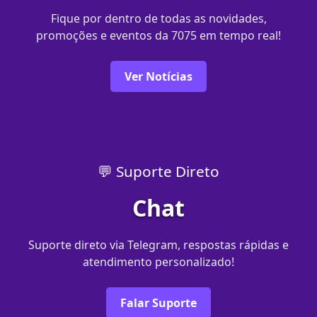
Fique por dentro de todas as novidades,
promoções e eventos da 7075 em tempo real!
Ver Notícias
💬 Suporte Direto
Chat
Suporte direto via Telegram, respostas rápidas e
atendimento personalizado!
Falar Suporte