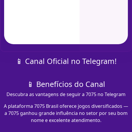
📱 Canal Oficial no Telegram!
📱 Benefícios do Canal
Descubra as vantagens de seguir a 7075 no Telegram
A plataforma 7075 Brasil oferece jogos diversificados —
a 7075 ganhou grande influência no setor por seu bom
nome e excelente atendimento.