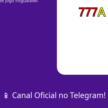
e jogo inigualável.
📱 Canal Oficial no Telegram!