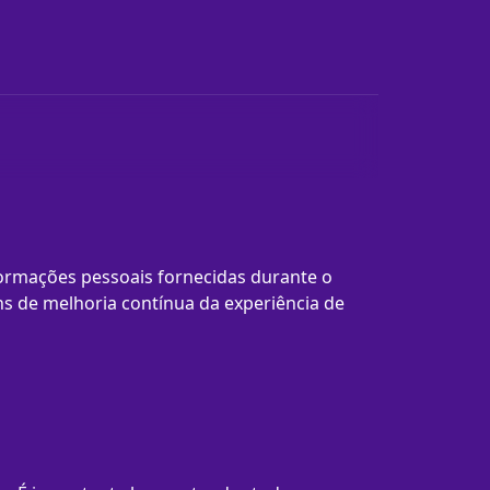
formações pessoais fornecidas durante o
ns de melhoria contínua da experiência de