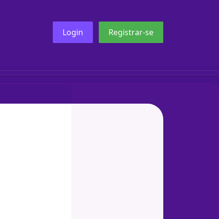
Login
Registrar-se