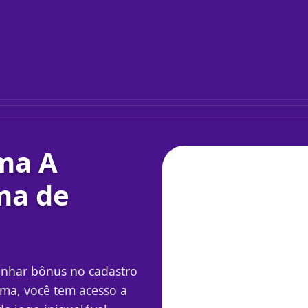
rma A
ma de
anhar bônus no cadastro
rma, você tem acesso a