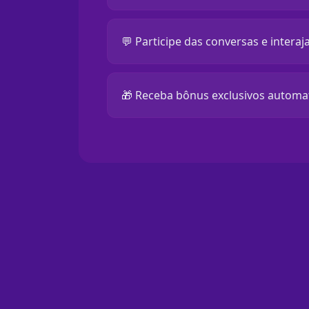
💬 Participe das conversas e interaj
🎁 Receba bônus exclusivos autom