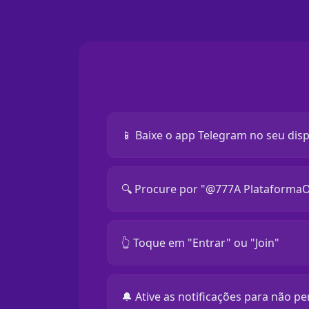
📱 Baixe o app Telegram no seu disp
🔍 Procure por "@777A PlataformaOf
👆 Toque em "Entrar" ou "Join"
🔔 Ative as notificações para não p