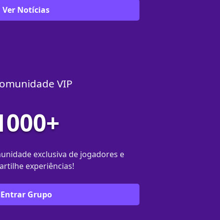
Ver Notícias
Comunidade VIP
1000+
unidade exclusiva de jogadores e
rtilhe experiências!
Entrar Grupo