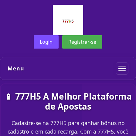
Login
Registrar-se
Menu
📱 777H5 A Melhor Plataforma
de Apostas
Cadastre-se na 777H5 para ganhar bônus no
cadastro e em cada recarga. Com a 777H5, você