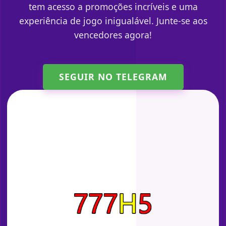
tem acesso a promoções incríveis e uma
experiência de jogo inigualável. Junte-se aos
vencedores agora!
SEGUIR NO TELEGRAM