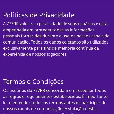
Políticas de Privacidade
A 777RR valoriza a privacidade de seus usuários e está
empenhada em proteger todas as informações
pessoais fornecidas durante o uso de nossos canais de
comunicação. Todos os dados coletados são utilizados
exclusivamente para fins de melhoria contínua da
experiência de nossos jogadores.
Termos e Condições
Os usuários da 777RR concordam em respeitar todas
as regras e regulamentos estabelecidos. É importante
ler e entender todos os termos antes de participar de
nossos canais de comunicação. A violação destes