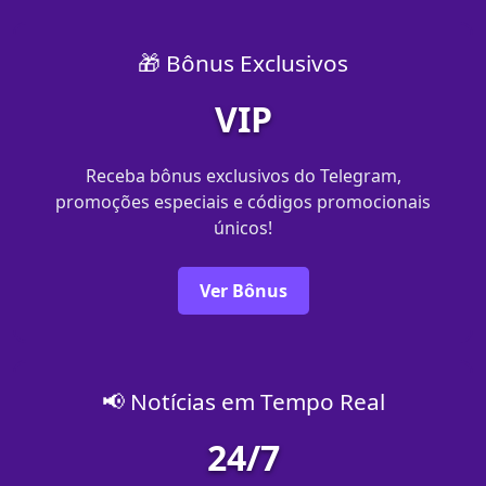
🎁 Bônus Exclusivos
VIP
Receba bônus exclusivos do Telegram,
promoções especiais e códigos promocionais
únicos!
Ver Bônus
📢 Notícias em Tempo Real
24/7