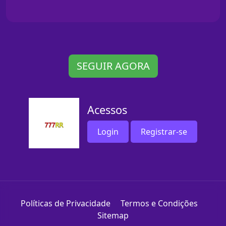
SEGUIR AGORA
Acessos
Login
Registrar-se
Políticas de Privacidade
Termos e Condições
Sitemap