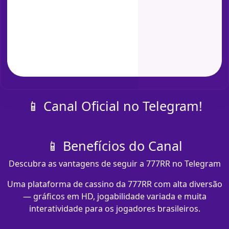
📱 Canal Oficial no Telegram!
📱 Benefícios do Canal
Descubra as vantagens de seguir a 777RR no Telegram
Uma plataforma de cassino da 777RR com alta diversão
— gráficos em HD, jogabilidade variada e muita
interatividade para os jogadores brasileiros.