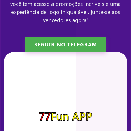
você tem acesso a promoções incríveis e uma
experiência de jogo inigualável. Junte-se aos
vencedores agora!
SEGUIR NO TELEGRAM