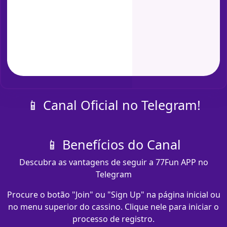
📱 Canal Oficial no Telegram!
📱 Benefícios do Canal
Descubra as vantagens de seguir a 77Fun APP no
Telegram
Procure o botão "Join" ou "Sign Up" na página inicial ou
no menu superior do cassino. Clique nele para iniciar o
processo de registro.