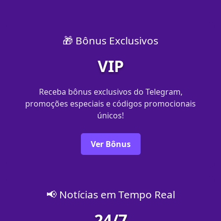
🎁 Bônus Exclusivos
VIP
Receba bônus exclusivos do Telegram,
promoções especiais e códigos promocionais
únicos!
Ver Bônus
📢 Notícias em Tempo Real
24/7