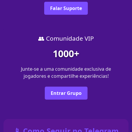
Falar Suporte
👥 Comunidade VIP
1000+
Junte-se a uma comunidade exclusiva de
jogadores e compartilhe experiências!
Entrar Grupo
📱 Como Seguir no Telegram