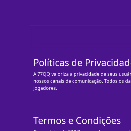
Políticas de Privacida
A 77QQ valoriza a privacidade de seus usu
nossos canais de comunicação. Todos os dad
jogadores.
Termos e Condições