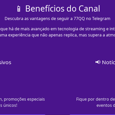
📱 Benefícios do Canal
Descubra as vantagens de seguir a 77QQ no Telegram
 que há de mais avançado em tecnologia de streaming e in
ma experiência que não apenas replica, mas supera a atmos
sivos
📢 Notí
m, promoções especiais
Fique por dentro d
s únicos!
eventos 