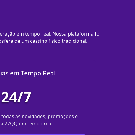
teração em tempo real. Nossa plataforma foi
fera de um cassino físico tradicional.
cias em Tempo Real
24/7
e todas as novidades, promoções e
da 77QQ em tempo real!