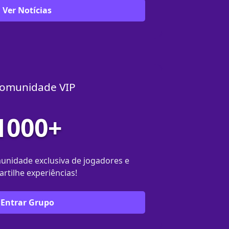
Ver Notícias
Comunidade VIP
1000+
unidade exclusiva de jogadores e
rtilhe experiências!
Entrar Grupo