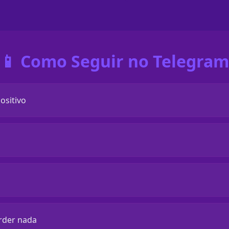
📱 Como Seguir no Telegram
ositivo
erder nada