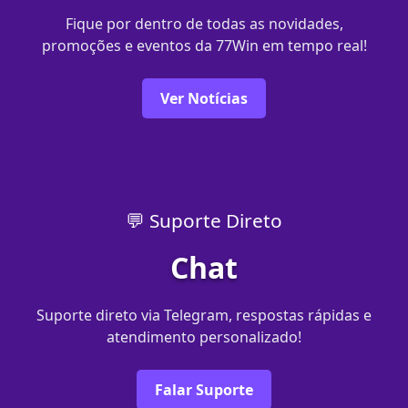
Fique por dentro de todas as novidades,
promoções e eventos da 77Win em tempo real!
Ver Notícias
💬 Suporte Direto
Chat
Suporte direto via Telegram, respostas rápidas e
atendimento personalizado!
Falar Suporte