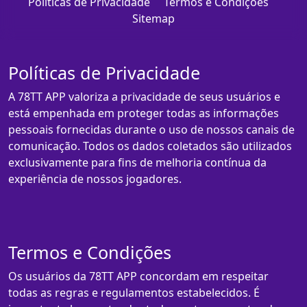
Políticas de Privacidade
Termos e Condições
Sitemap
Políticas de Privacidade
A 78TT APP valoriza a privacidade de seus usuários e
está empenhada em proteger todas as informações
pessoais fornecidas durante o uso de nossos canais de
comunicação. Todos os dados coletados são utilizados
exclusivamente para fins de melhoria contínua da
experiência de nossos jogadores.
Termos e Condições
Os usuários da 78TT APP concordam em respeitar
todas as regras e regulamentos estabelecidos. É