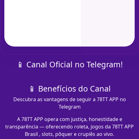
📱 Canal Oficial no Telegram!
📱 Benefícios do Canal
Descubra as vantagens de seguir a 78TT APP no
Telegram
A 78TT APP opera com justiça, honestidade e
transparência — oferecendo roleta, jogos da 78TT APP
Brasil , slots, pôquer e crupiês ao vivo.