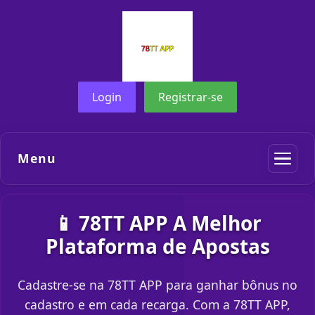
Login
Registrar-se
Menu
📱 78TT APP A Melhor
Plataforma de Apostas
Cadastre-se na 78TT APP para ganhar bônus no
cadastro e em cada recarga. Com a 78TT APP,