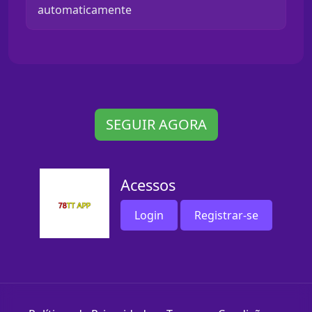
automaticamente
SEGUIR AGORA
Acessos
Login
Registrar-se