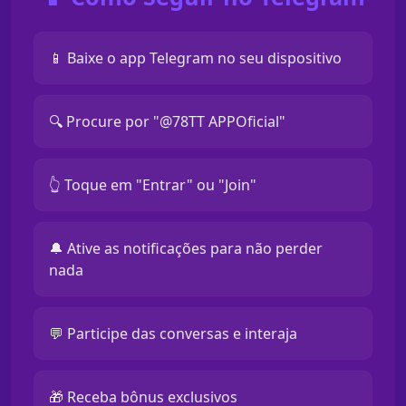
📱 Baixe o app Telegram no seu dispositivo
🔍 Procure por "@78TT APPOficial"
👆 Toque em "Entrar" ou "Join"
🔔 Ative as notificações para não perder
nada
💬 Participe das conversas e interaja
🎁 Receba bônus exclusivos