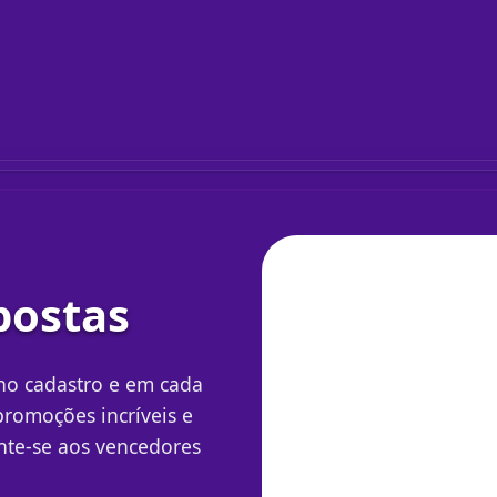
postas
no cadastro e em cada
promoções incríveis e
unte-se aos vencedores