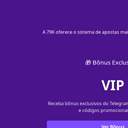
A 79K oferece o sistema de apostas mai
🎁 Bônus Exclu
VIP
Receba bônus exclusivos do Telegra
e códigos promocionai
Ver Bônus