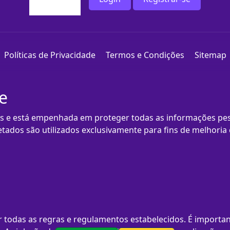
Políticas de Privacidade
Termos e Condições
Sitemap
de
ios e está empenhada em proteger todas as informações pe
tados são utilizados exclusivamente para fins de melhoria
todas as regras e regulamentos estabelecidos. É importan