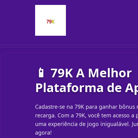
📱 79K A Melhor
Plataforma de A
Cadastre-se na 79K para ganhar bônus 
recarga. Com a 79K, você tem acesso a 
uma experiência de jogo inigualável. J
agora!