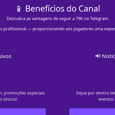
📱 Benefícios do Canal
Descubra as vantagens de seguir a 79K no Telegram
s profissional — proporcionando aos jogadores uma experiê
sivos
📢 Notí
m, promoções especiais
Fique por dentro d
s únicos!
eventos