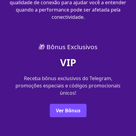
qualidade de conexão para ajudar você a entender
quando a performance pode ser afetada pela
conectividade.
🎁 Bônus Exclusivos
VIP
Receba bônus exclusivos do Telegram,
promoções especiais e códigos promocionais
únicos!
Ver Bônus