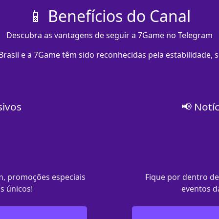
📱 Benefícios do Canal
Descubra as vantagens de seguir a 7Game no Telegram
asil e a 7Game têm sido reconhecidas pela estabilidade, s
sivos
📢 Notí
m, promoções especiais
Fique por dentro d
s únicos!
eventos d