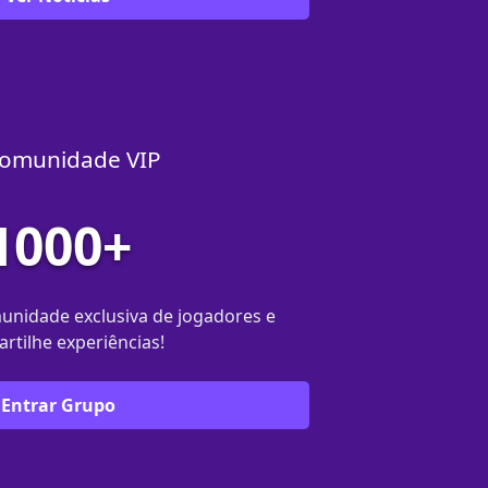
Comunidade VIP
1000+
unidade exclusiva de jogadores e
rtilhe experiências!
Entrar Grupo