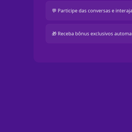
💬 Participe das conversas e interaj
🎁 Receba bônus exclusivos autom