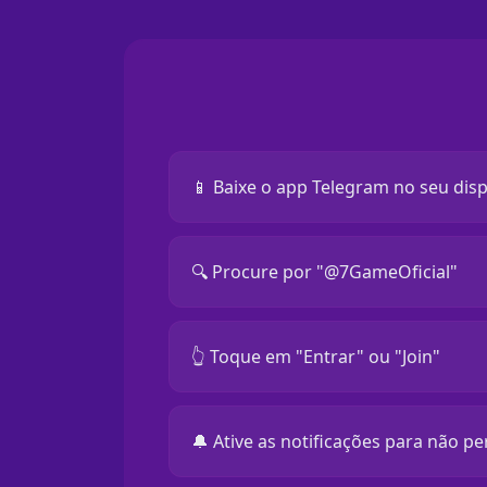
📱 Baixe o app Telegram no seu disp
🔍 Procure por "@7GameOficial"
👆 Toque em "Entrar" ou "Join"
🔔 Ative as notificações para não p