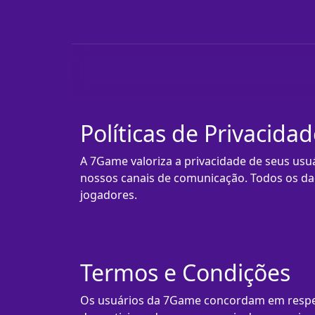
Políticas de Privacida
A 7Game valoriza a privacidade de seus us
nossos canais de comunicação. Todos os dad
jogadores.
Termos e Condições
Os usuários da 7Game concordam em respeit