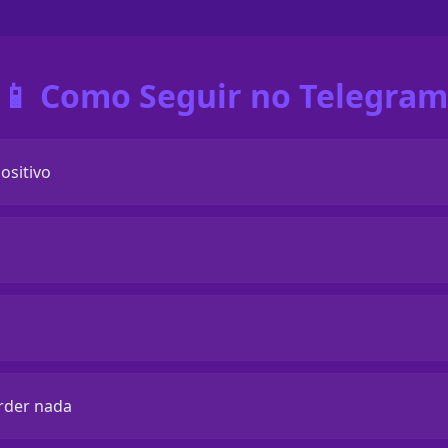
📱 Como Seguir no Telegram
ositivo
erder nada