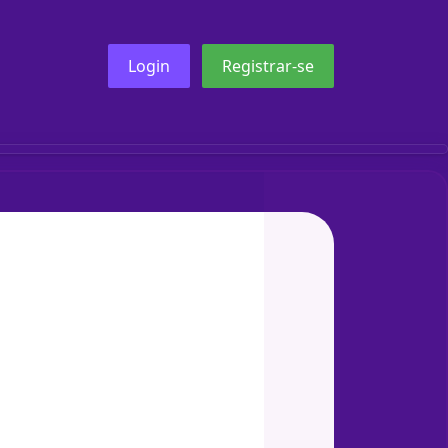
Login
Registrar-se